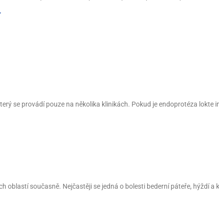
"
který se provádí pouze na několika klinikách. Pokud je endoprotéza lokt
blastí současně. Nejčastěji se jedná o bolesti bederní páteře, hýždí a kyčl