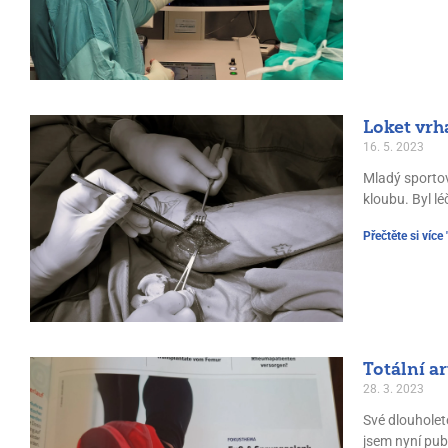
Loket vrh
16. 5. 2023
Mladý sportov
kloubu. Byl l
Přečtěte si více 
Totální a
28. 3. 2023
Své dlouholet
jsem nyní pub