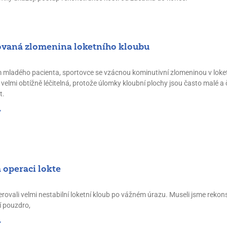
vaná zlomenina loketního kloubu
 mladého pacienta, sportovce se vzácnou kominutivní zlomeninou v loket
 velmi obtížně léčitelná, protože úlomky kloubní plochy jsou často malé a
t.
"
 operaci lokte
rovali velmi nestabilní loketní kloub po vážném úrazu. Museli jsme reko
í pouzdro,
"