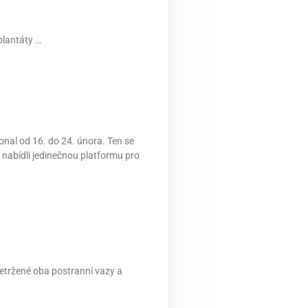
plantáty …
nal od 16. do 24. února. Ten se
a nabídli jedinečnou platformu pro
etržené oba postranní vazy a