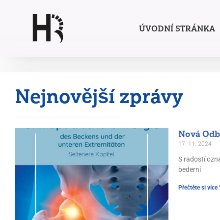
Přeskočit
ÚVODNÍ STRÁNKA
na
obsah
Nejnovější zprávy
Nová Odbo
17. 11. 2024
S radostí ozn
bederní
Přečtěte si více 