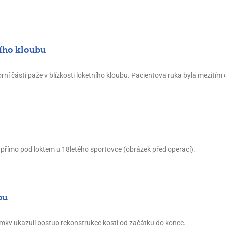
ního kloubu
rní části paže v blízkosti loketního kloubu. Pacientova ruka byla mezitím
í přímo pod loktem u 18letého sportovce (obrázek před operací).
bu
ímky ukazují postup rekonstrukce kosti od začátku do konce.