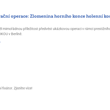
ční operace: Zlomenina horního konce holenní kos
l mimořádnou příležitost předvést ukázkovou operaci v rámci prestižní
KOU v Berlíně.
"
fixátor. Zjistěte více!