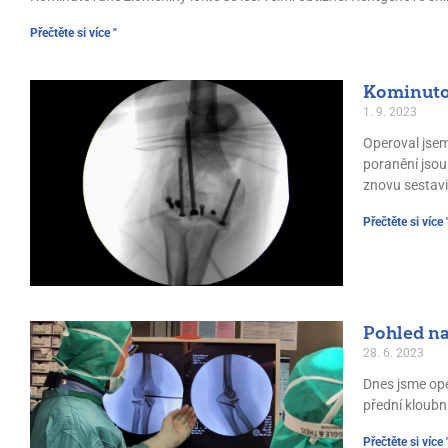
Přečtěte si více "
Kominuto
1. 9. 2023
Operoval jsem
poranění jsou
znovu sestavi
Přečtěte si více 
Pohled na
28. 6. 2023
Dnes jsme ope
přední kloubn
Přečtěte si více 