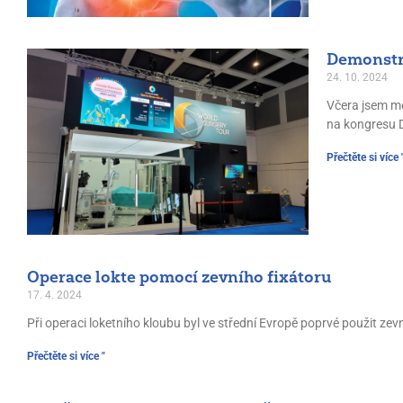
Demonstra
24. 10. 2024
Včera jsem mě
na kongresu D
Přečtěte si více 
Operace lokte pomocí zevního fixátoru
17. 4. 2024
Při operaci loketního kloubu byl ve střední Evropě poprvé použit zevní 
Přečtěte si více "