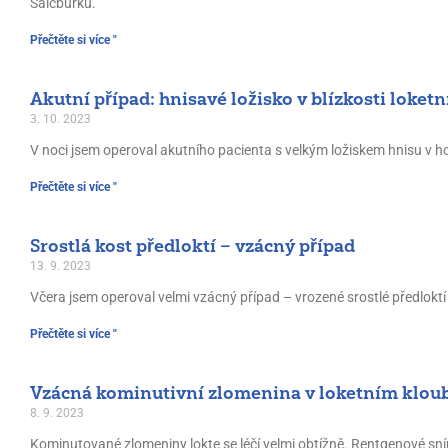
Salcburku.
Přečtěte si více "
Akutní případ: hnisavé ložisko v blízkosti loket
3. 10. 2023
V noci jsem operoval akutního pacienta s velkým ložiskem hnisu v ho
Přečtěte si více "
Srostlá kost předloktí – vzácný případ
13. 9. 2023
Včera jsem operoval velmi vzácný případ – vrozené srostlé předlokt
Přečtěte si více "
Vzácná kominutivní zlomenina v loketním klou
8. 9. 2023
Kominutované zlomeniny lokte se léčí velmi obtížně. Rentgenové sn