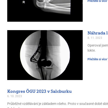
Přečtěte si více 
Náhrada l
8. 11. 2023
Operoval jsem
lokte.
Přečtěte si více 
Kongres ÖGU 2023 v Salcburku
6. 10. 2023
Průběžné vzdělávání je základem všeho. Proto v současné době sbír