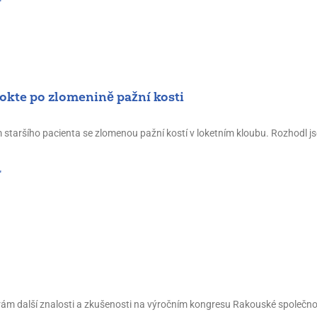
"
okte po zlomenině pažní kosti
 staršího pacienta se zlomenou pažní kostí v loketním kloubu. Rozhodl j
"
ám další znalosti a zkušenosti na výročním kongresu Rakouské společnost