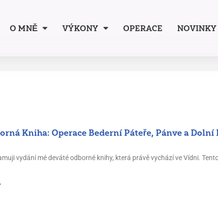
O MNĚ
VÝKONY
OPERACE
NOVINKY
rná Kniha: Operace Bederní Páteře, Pánve a Dolní
amuji vydání mé deváté odborné knihy, která právě vychází ve Vídni. Ten
"