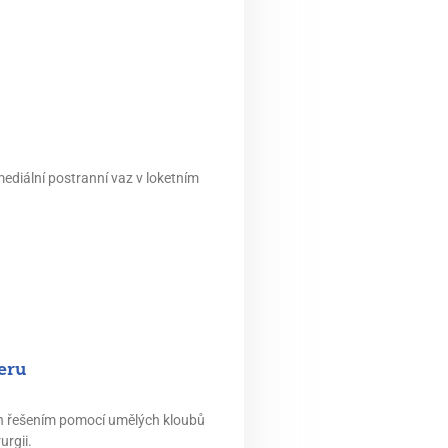
ediální postranní vaz v loketním
eru
ich řešením pomocí umělých kloubů
urgii.