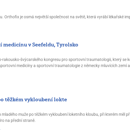
 Orthofix je osmá největší společnost na světě, která vyrábí lékařské im
í medicínu v Seefeldu, Tyrolsko
-rakousko-švýcarského kongresu pro sportovní traumatologii, který se ko
ti sportovní medicíny a sportovní traumatologie z německy mluvících zemí 
o těžkém vykloubení lokte
 mladého muže po těžkém vykloubení loketního kloubu, při kterém měl př
ro na přední straně.