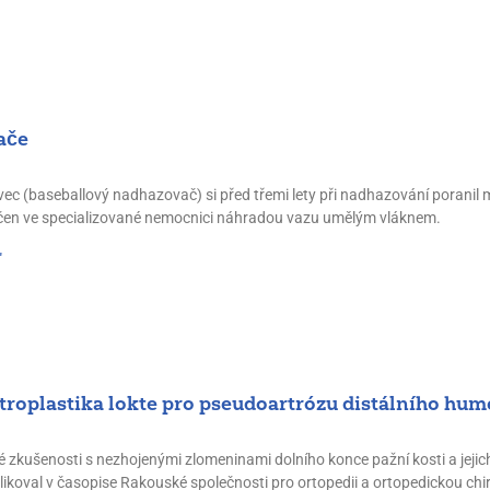
ače
ec (baseballový nadhazovač) si před třemi lety při nadhazování poranil m
éčen ve specializované nemocnici náhradou vazu umělým vláknem.
"
rtroplastika lokte pro pseudoartrózu distálního hum
é zkušenosti s nezhojenými zlomeninami dolního konce pažní kosti a jej
likoval v časopise Rakouské společnosti pro ortopedii a ortopedickou chir