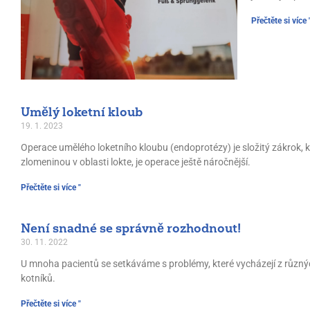
Přečtěte si více 
Umělý loketní kloub
19. 1. 2023
Operace umělého loketního kloubu (endoprotézy) je složitý zákrok, 
zlomeninou v oblasti lokte, je operace ještě náročnější.
Přečtěte si více "
Není snadné se správně rozhodnout!
30. 11. 2022
U mnoha pacientů se setkáváme s problémy, které vycházejí z různých o
kotníků.
Přečtěte si více "