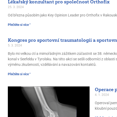
Lékařský konzultant pro společnost Orthofix
25. 3. 2024
Od března působím jako Key Opinion Leader pro Orthofix v Rakousku.
Přečtěte si více "
Kongres pro sportovní traumatologii a sportovn
5. 3. 2024
Bylo mi velkou ctí a mimořádným zážitkem zúčastnit se 38. německo
konal v Seefeldu v Tyrolsku. Na této akci se sešli odborníci z oblas
výměnu zkušeností, vzdělávání a navazování kontaktů.
Přečtěte si více "
Operace p
4. 1. 2024
Operoval jsem
kloubní pouzd