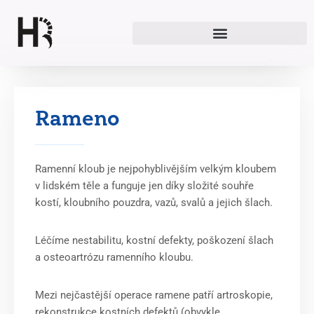
Přeskočit
na
obsah
Rameno
Ramenní kloub je nejpohyblivějším velkým kloubem
v lidském těle a funguje jen díky složité souhře
kostí, kloubního pouzdra, vazů, svalů a jejich šlach.
Léčíme nestabilitu, kostní defekty, poškození šlach
a osteoartrózu ramenního kloubu.
Mezi nejčastější operace ramene patří artroskopie,
rekonstrukce kostních defektů (obvykle