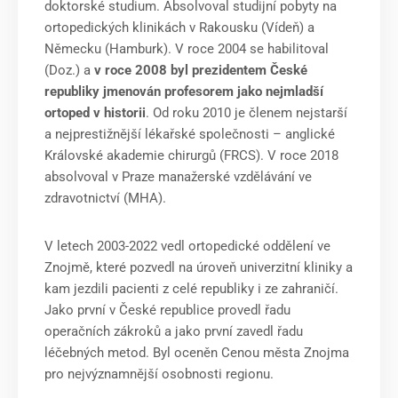
doktorské studium. Absolvoval studijní pobyty na
ortopedických klinikách v Rakousku (Vídeň) a
Německu (Hamburk). V roce 2004 se habilitoval
(Doz.) a
v roce 2008 byl prezidentem České
republiky jmenován profesorem jako nejmladší
ortoped v historii
. Od roku 2010 je členem nejstarší
a nejprestižnější lékařské společnosti – anglické
Královské akademie chirurgů (FRCS). V roce 2018
absolvoval v Praze manažerské vzdělávání ve
zdravotnictví (MHA).
V letech 2003-2022 vedl ortopedické oddělení ve
Znojmě, které pozvedl na úroveň univerzitní kliniky a
kam jezdili pacienti z celé republiky i ze zahraničí.
Jako první v České republice provedl řadu
operačních zákroků a jako první zavedl řadu
léčebných metod. Byl oceněn Cenou města Znojma
pro nejvýznamnější osobnosti regionu.