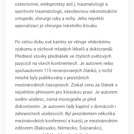
osteotomie, endoprotézy atd.), traumatologii a
sportovní traumatologii, všeobecnou rekonstrukční
ortopedii, chirurgii ruky a nohy. Jeho největší
specializací je chirurgie loketního kloubu.
Po celou dobu své kariéry se věnuje vědeckému
výzkumu a výchově mladých lékařů a doktorandů.
Přednesl stovky přednášek ve čtyřech světových
jazycích na všech kontinentech. Je autorem nebo
spoluautorem 115 recenzovaných článků, z nichž
mnohé byly publikovány v prestižních
mezinárodních časopisech. Získal cenu za článek s
největším přínosem pro klinickou praxi. Je autorem
sedmi učebnic, osmá monografie je před
dokončením. Je autorem řady kapitol v domácích i
zahraničních učebnicích. Byl prezidentem několika
mezinárodních konferencí a kurzů, je mezinárodním
editorem (Rakousko, Německo, Švýcarsko),