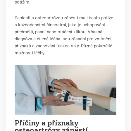
potížím.
Pacienti s osteoartrózou zápěstí mají často potíže
s každodenními činnostmi, jako je uchopování
předmětů, psaní nebo otáčení klikou. Včasná
diagnóza a cílená léčba jsou zásadní pro zmírnění
příznaků a zachování funkce ruky. Různé pokročilé
možnosti léčby
Příčiny a příznaky
osteoartrózy zápěstí