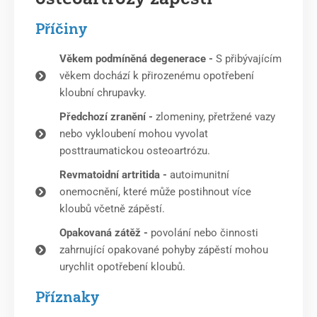
Příčiny
Věkem podmíněná degenerace -
S přibývajícím
věkem dochází k přirozenému opotřebení
kloubní chrupavky.
Předchozí zranění -
zlomeniny, přetržené vazy
nebo vykloubení mohou vyvolat
posttraumatickou osteoartrózu.
Revmatoidní artritida -
autoimunitní
onemocnění, které může postihnout více
kloubů včetně zápěstí.
Opakovaná zátěž -
povolání nebo činnosti
zahrnující opakované pohyby zápěstí mohou
urychlit opotřebení kloubů.
Příznaky