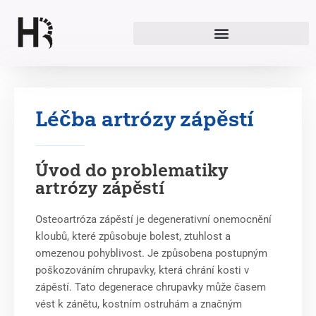
Přeskočit
na
obsah
Léčba artrózy zápěstí
Úvod do problematiky
artrózy zápěstí
Osteoartróza zápěstí je degenerativní onemocnění
kloubů, které způsobuje bolest, ztuhlost a
omezenou pohyblivost. Je způsobena postupným
poškozováním chrupavky, která chrání kosti v
zápěstí. Tato degenerace chrupavky může časem
vést k zánětu, kostním ostruhám a značným