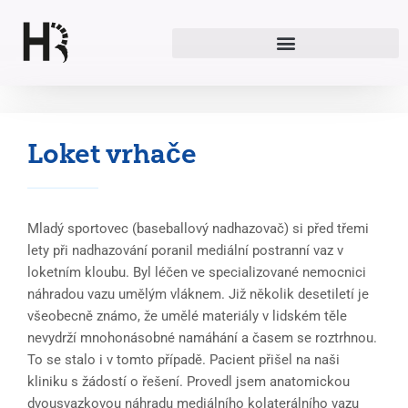
Přeskočit
na
obsah
Loket vrhače
Mladý sportovec (baseballový nadhazovač) si před třemi
lety při nadhazování poranil mediální postranní vaz v
loketním kloubu. Byl léčen ve specializované nemocnici
náhradou vazu umělým vláknem. Již několik desetiletí je
všeobecně známo, že umělé materiály v lidském těle
nevydrží mnohonásobné namáhání a časem se roztrhnou.
To se stalo i v tomto případě. Pacient přišel na naši
kliniku s žádostí o řešení. Provedl jsem anatomickou
dvousvazkovou náhradu mediálního kolaterálního vazu