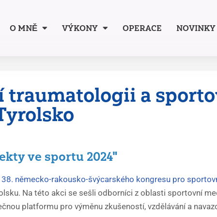
O MNĚ
VÝKONY
OPERACE
NOVINKY
 traumatologii a sporto
Tyrolsko
ekty ve sportu 2024"
e
38. německo-rakousko-švýcarského kongresu pro sportovn
olsku. Na této akci se sešli odborníci z oblasti sportovní me
nečnou platformu pro výměnu zkušeností, vzdělávání a navaz