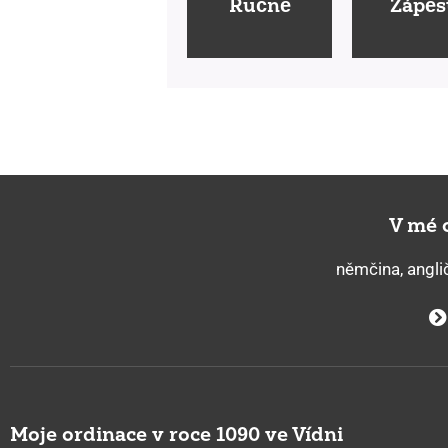
Ručně
Zápěs
V mé o
němčina, anglič
Moje ordinace v roce 1090 ve Vídni