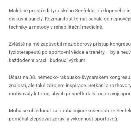
Malebné prostředí tyrolského Seefeldu, obklopeného im
diskusní panely. Rozmanitost témat sahala od nejnovějš
techniky a metody v rehabilitační medicíně.
Zvláště na mě zapůsobil mezioborový přístup kongresu. 
fyzioterapeutů po sportovní vědce a trenéry – byla neuv
každodenní praxi i budoucí výzkum.
Účast na 38. německo-rakousko-švýcarském kongresu pro
znalostí, ale také zdrojem inspirace. Setkání a rozhovor
motivovaly k tomu, abych přispěl k dalšímu rozvoji spo
Mohu se ohlédnout za obohacující zkušeností ze Seefeldu
pomáhat zlepšovat zdraví a výkonnost sportovců.