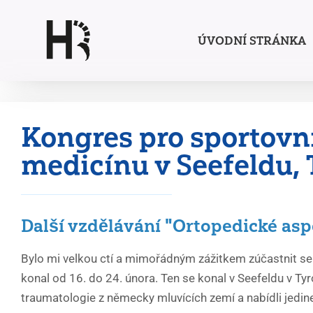
Přeskočit
ÚVODNÍ STRÁNKA
na
obsah
Kongres pro sportovní
medicínu v Seefeldu, 
Další vzdělávání "Ortopedické asp
Bylo mi velkou ctí a mimořádným zážitkem zúčastnit s
konal od 16. do 24. února. Ten se konal v Seefeldu v Tyr
traumatologie z německy mluvících zemí a nabídli jedi