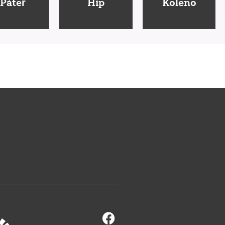
Páteř
Hip
Koleno