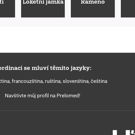
tí
Loketní jamka
Rameno
rdinaci se mluví těmito jazyky:
tina, francouzština, ruština, slovenština, čeština
Navštivte můj profil na Prelomed!