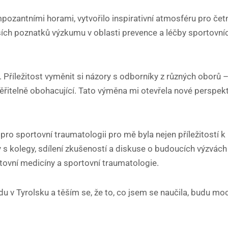
pozantními horami, vytvořilo inspirativní atmosféru pro če
ích poznatků výzkumu v oblasti prevence a léčby sportovních
Příležitost vyměnit si názory s odborníky z různých oborů 
ěřitelně obohacující. Tato výměna mi otevřela nové perspekt
 sportovní traumatologii pro mě byla nejen příležitostí k
y s kolegy, sdílení zkušeností a diskuse o budoucích výzvách
rtovní medicíny a sportovní traumatologie.
 v Tyrolsku a těším se, že to, co jsem se naučila, budu moci