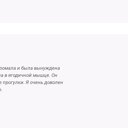
 хромала и была вынуждена
на в ягодичной мышце. Он
 прогулки. Я очень доволен
.