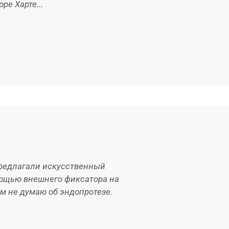
ре Харте...
 предлагали искусственный
омощью внешнего фиксатора на
ем не думаю об эндопротезе.