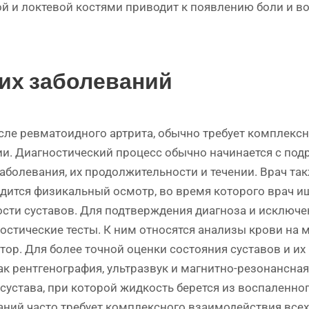
вой и локтевой костями приводит к появлению боли и 
их заболеваний
сле ревматоидного артрита, обычно требует комплексн
и. Диагностический процесс обычно начинается с подр
аболевания, их продолжительности и течении. Врач т
дится физикальный осмотр, во время которого врач и
ости суставов. Для подтверждения диагноза и исключ
стические тесты. К ним относятся анализы крови на 
тор. Для более точной оценки состояния суставов и 
ак рентгенография, ультразвук и магнитно-резонансная
устава, при которой жидкость берется из воспаленног
ний часто требует комплексного взаимодействия всех