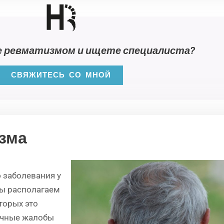
 ревматизмом и ищете специалиста?
СВЯЖИТЕСЬ СО МНОЙ
зма
 заболевания у
мы располагаем
торых это
ичные жалобы