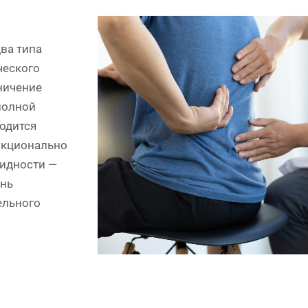
ва типа
ческого
ничение
полной
одится
нкционально
лидности —
ень
ельного