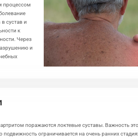
м процессом
аболевание
в сустав и
ьности к
ности. Через
разрушению и
ечебных
и
артритом поражаются локтевые суставы. Важность это
го подвижность ограничивается на очень ранних стадиях