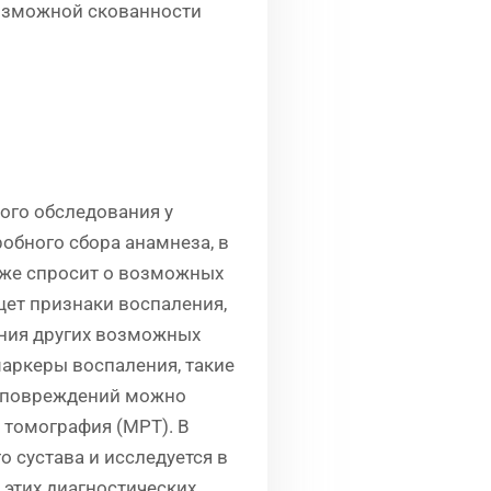
возможной скованности
ого обследования у
обного сбора анамнеза, в
акже спросит о возможных
щет признаки воспаления,
ения других возможных
маркеры воспаления, такие
их повреждений можно
 томография (МРТ). В
о сустава и исследуется в
 этих диагностических