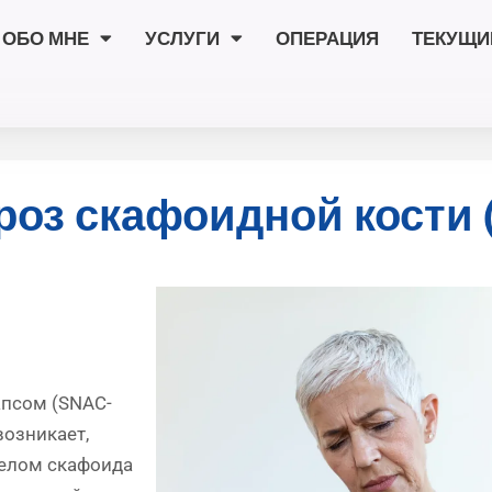
ОБО МНЕ
УСЛУГИ
ОПЕРАЦИЯ
ТЕКУЩИ
роз скафоидной кости 
псом (SNAC-
возникает,
релом скафоида