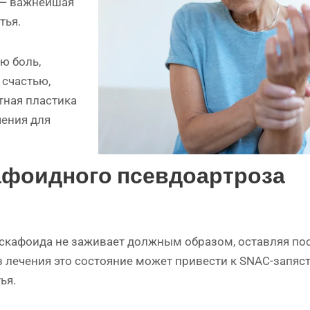
 — важнейшая
тья.
ю боль,
 счастью,
тная пластика
чения для
афоидного псевдоартроза
 скафоида не заживает должным образом, оставляя по
 лечения это состояние может привести к SNAC-запяс
ья.