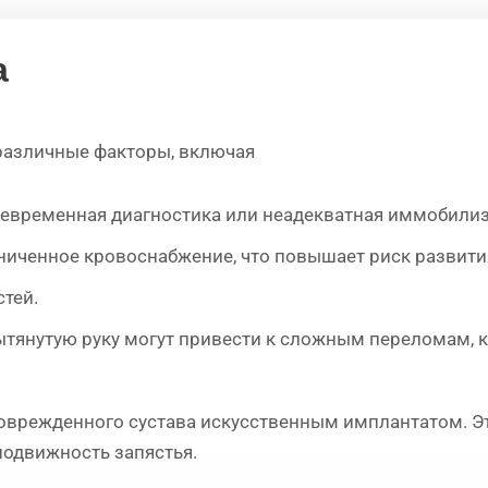
а
различные факторы, включая
евременная диагностика или неадекватная иммобилиз
иченное кровоснабжение, что повышает риск развития
тей.
ытянутую руку могут привести к сложным переломам, 
оврежденного сустава искусственным имплантатом. Э
подвижность запястья.