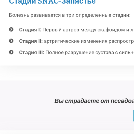
Стадии SNAC-Запястье
Болезнь развивается в три определенные стадии:
Стадия I:
Первый артроз между скафоидом и л
Стадия II:
артритические изменения распростр
Стадия III:
Полное разрушение сустава с сильн
Вы страдаете от псевдо