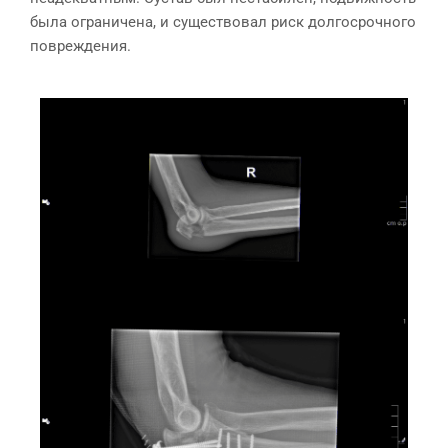
была ограничена, и существовал риск долгосрочного
повреждения.